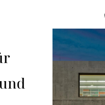
ür
 und